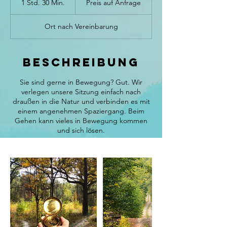
1 Std. 30 Min.
1
Preis auf Anfrage
Anfrage
S
t
d
Ort nach Vereinbarung
3
0
M
i
Beschreibung
n
.
Sie sind gerne in Bewegung? Gut. Wir
verlegen unsere Sitzung einfach nach
draußen in die Natur und verbinden es mit
einem angenehmen Spaziergang. Beim
Gehen kann vieles in Bewegung kommen
und sich lösen.