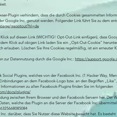
sst.
wser-Plugin verhindern, dass die durch Cookies gesammelten Informat
er Google Inc. genutzt werden. Folgender Link führt Sie zu dem en
dlpage/gaoptout?hl=de
m Klick auf diesen Link (WICHTIG! Opt-Out-Link einfügen), dass Goog
t dem Klick auf obigen Link laden Sie ein „Opt-Out-Cookie“ herunte
ch erlauben. Löschen Sie Ihre Cookies regelmäßig, ist ein erneuter 
nen zur Datennutzung durch die Google Inc.:
https://support.google
Social Plugins, welches von der Facebook Inc. (1 Hacker Way, Menl
 Einbindungen an dem Facebook-Logo bzw. an den Begriffen „Like“, 
Informationen zu allen Facebook-Plugins finden Sie im folgenden
com/docs/plugins/
indung zwischen Ihrem Browser und den Facebook-Servern her. Der Web
ten, welche das Plugin an die Server der Facebook Inc. übermittelt
86325668085084
Inc. darüber, dass Sie Nutzer diese Website besucht hat. Es besteht h