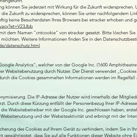
mengeführt.
g können Sie jederzeit mit Wirkung für die Zukunft widersprechen.
r die Zukunft zu widersprechen, können Sie unter nachfolgendem Li
nftig keine Besucherdaten Ihres Browsers bei etracker erhoben und g
rivacy?et=V23Jbb
t dem Namen "cntcookie" von etracker gesetzt. Bitte löschen Sie 
en möchten. Weitere Informationen finden Sie in den Datenschutzbe
de/datenschutz.html
Google Analytics“, welcher von der Google Inc. (1600 Amphitheatr
der Websitebenutzung durch Nutzer. Der Dienst verwendet „Cookies“
durch die Cookies gesammelten Informationen werden im Regelfall 
nonymisierung. Die IP-Adresse der Nutzer wird innerhalb der Mitglie
zt. Durch diese Kürzung entfällt der Personenbezug Ihrer IP-Adress
die Websitebetreiber mit der Google Inc. geschlossen haben, erstel
Websitenutzung und der Websiteaktivität und erbringt mit der Int
icherung des Cookies auf Ihrem Gerät zu verhindern, indem Sie in 
ht gewährleistet, dass Sie auf alle Funktionen dieser Website ohne 