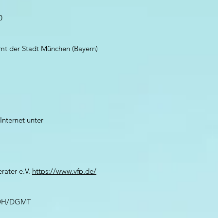
0
amt der Stadt München (Bayern)
Internet unter
rater e.V.
https://www.vfp.de/
 VDH/DGMT