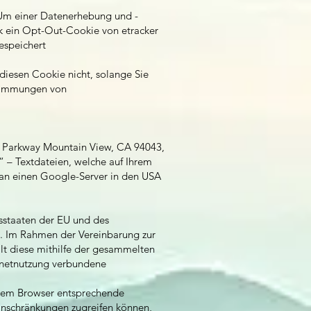
 Um einer Datenerhebung und -
nk ein Opt-Out-Cookie von etracker
espeichert
diesen Cookie nicht, solange Sie
stimmungen von
e Parkway Mountain View, CA 94043,
 – Textdateien, welche auf Ihrem
an einen Google-Server in den USA
dsstaaten der EU und des
e. Im Rahmen der Vereinbarung zur
lt diese mithilfe der gesammelten
ernetnutzung verbundene
Ihrem Browser entsprechende
Einschränkungen zugreifen können,