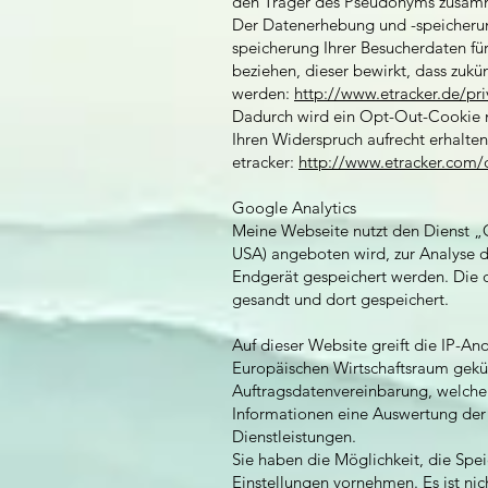
den Träger des Pseudonyms zusam
Der Datenerhebung und -speicherun
speicherung Ihrer Besucherdaten fü
beziehen, dieser bewirkt, dass zukü
werden:
http://www.etracker.de/p
Dadurch wird ein Opt-Out-Cookie mi
Ihren Widerspruch aufrecht erhalt
etracker:
http://www.etracker.com/
Google Analytics
Meine Webseite nutzt den Dienst „
USA) angeboten wird, zur Analyse 
Endgerät gespeichert werden. Die 
gesandt und dort gespeichert.
Auf dieser Website greift die IP-A
Europäischen Wirtschaftsraum gekür
Auftragsdatenvereinbarung, welche 
Informationen eine Auswertung der 
Dienstleistungen.
Sie haben die Möglichkeit, die Spe
Einstellungen vornehmen. Es ist nic