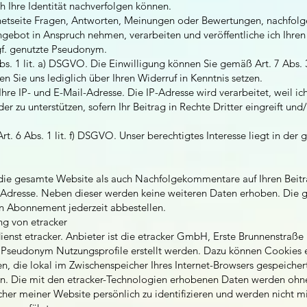
h Ihre Identität nachverfolgen können.
ernetseite Fragen, Antworten, Meinungen oder Bewertungen, nachfolg
Angebot in Anspruch nehmen, verarbeiten und veröffentliche ich Ihre
gf. genutzte Pseudonym.
Abs. 1 lit. a) DSGVO. Die Einwilligung können Sie gemäß Art. 7 Abs
n Sie uns lediglich über Ihren Widerruf in Kenntnis setzen.
hre IP- und E-Mail-Adresse. Die IP-Adresse wird verarbeitet, weil ic
der zu unterstützen, sofern Ihr Beitrag in Rechte Dritter eingreift un
rt. 6 Abs. 1 lit. f) DSGVO. Unser berechtigtes Interesse liegt in de
die gesamte Website als auch Nachfolgekommentare auf Ihren Beitra
l-Adresse. Neben dieser werden keine weiteren Daten erhoben. Die 
ein Abonnement jederzeit abbestellen.
ng von etracker
ienst etracker. Anbieter ist die etracker GmbH, Erste Brunnenstra
Pseudonym Nutzungsprofile erstellt werden. Dazu können Cookies e
ien, die lokal im Zwischenspeicher Ihres Internet-Browsers gespeich
nen. Die mit den etracker-Technologien erhobenen Daten werden ohn
ucher meiner Website persönlich zu identifizieren und werden nicht