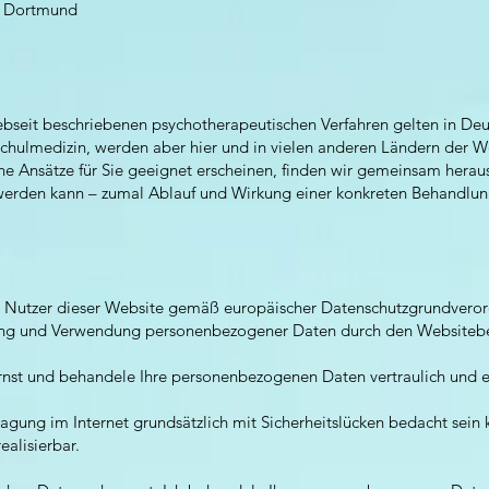
G, Dortmund
ebseit beschriebenen psychotherapeutischen Verfahren gelten in Deut
Schulmedizin, werden aber hier und in vielen anderen Ländern der We
 Ansätze für Sie geeignet erscheinen, finden wir gemeinsam heraus
erden kann – zumal Ablauf und Wirkung einer konkreten Behandlung 
ie Nutzer dieser Website gemäß europäischer Datenschutzgrundvero
g und Verwendung personenbezogener Daten durch den Websitebet
rnst und behandele Ihre personenbezogenen Daten vertraulich und e
gung im Internet grundsätzlich mit Sicherheitslücken bedacht sein k
ealisierbar.