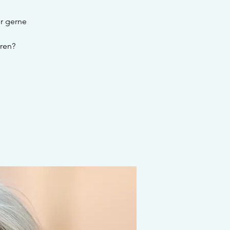
er gerne
ren?