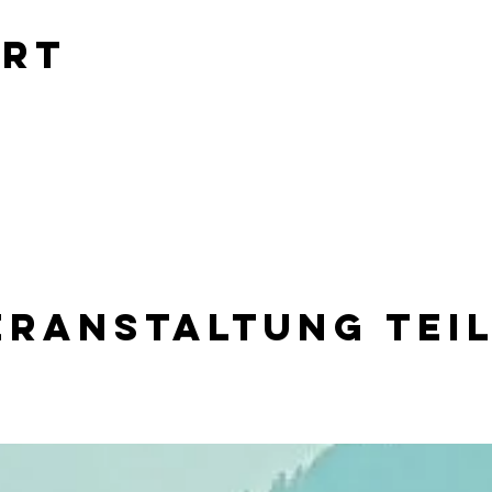
Ort
eranstaltung tei