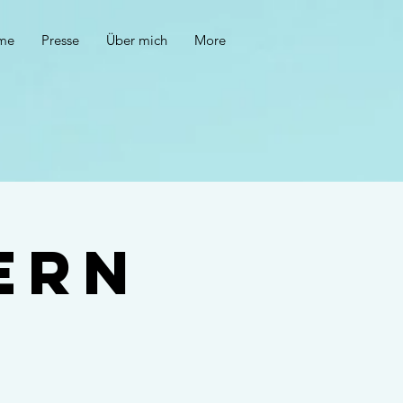
me
Presse
Über mich
More
ern
?