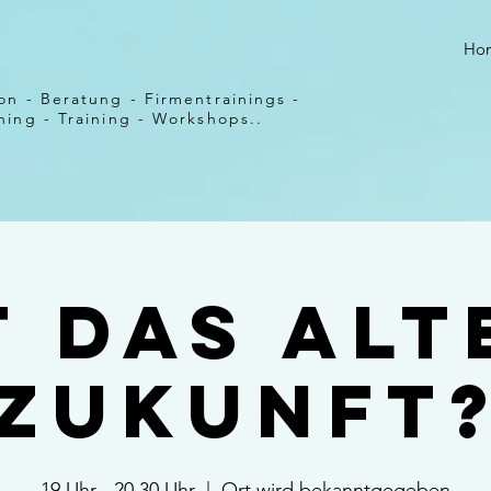
Ho
on - Beratung - Firmentrainings -
ing - Training - Workshops..
t das Alt
Zukunft
19 Uhr - 20.30 Uhr
  |  
Ort wird bekanntgegeben